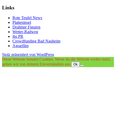
Links
Rote Teufel News
Platteninsel
Drahtige Figuren
Wetter-Radweg
jhs PR
Crowdfunding Bad Nauheim
Agrarfilm
Stolz präsentiert von WordPress
Diese Website benutzt Cookies. Wenn du die Website weiter nutzt,
gehen wir von deinem Einverständnis aus.
Ok