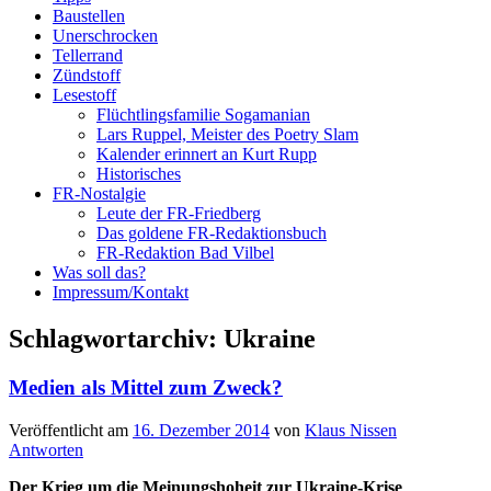
Baustellen
Unerschrocken
Tellerrand
Zündstoff
Lesestoff
Flüchtlingsfamilie Sogamanian
Lars Ruppel, Meister des Poetry Slam
Kalender erinnert an Kurt Rupp
Historisches
FR-Nostalgie
Leute der FR-Friedberg
Das goldene FR-Redaktionsbuch
FR-Redaktion Bad Vilbel
Was soll das?
Impressum/Kontakt
Schlagwortarchiv:
Ukraine
Medien als Mittel zum Zweck?
Veröffentlicht am
16. Dezember 2014
von
Klaus Nissen
Antworten
Der Krieg um die Meinungshoheit zur Ukraine-Krise