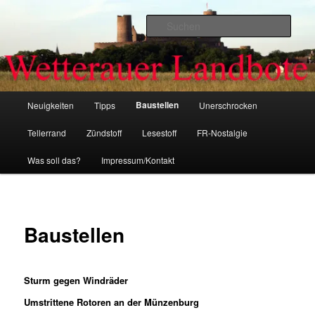
Zum
primären
Such
Inhalt
springen
Wetterauer-Landbote
Hauptmenü
Baustellen
Neuigkeiten
Tipps
Unerschrocken
Tellerrand
Zündstoff
Lesestoff
FR-Nostalgie
Was soll das?
Impressum/Kontakt
Baustellen
Sturm gegen Windräder
Umstrittene Rotoren an der Münzenburg