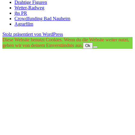
Drahtige Figuren
Wetter-Radweg
jhs PR
Crowdfunding Bad Nauheim
Agrarfilm
Stolz präsentiert von WordPress
Diese Website benutzt Cookies. Wenn du die Website weiter nutzt,
gehen wir von deinem Einverständnis aus.
Ok