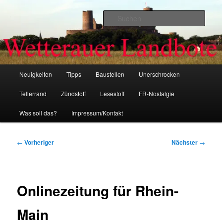
Zum
primären
Such
Inhalt
springen
Wetterauer-Landbote
Hauptmenü
Neuigkeiten
Tipps
Baustellen
Unerschrocken
Tellerrand
Zündstoff
Lesestoff
FR-Nostalgie
Was soll das?
Impressum/Kontakt
Beitragsnavigation
←
Vorheriger
Nächster
→
Onlinezeitung für Rhein-
Main