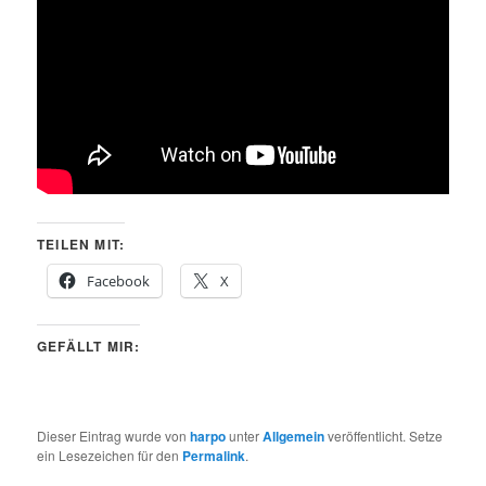
TEILEN MIT:
Facebook
X
GEFÄLLT MIR:
Dieser Eintrag wurde von
harpo
unter
Allgemein
veröffentlicht. Setze
ein Lesezeichen für den
Permalink
.