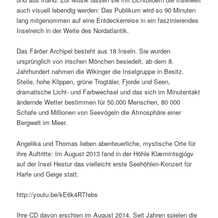
auch visuell lebendig werden: Das Publikum wird so 90 Minuten
lang mitgenommen auf eine Entdeckerreise in ein faszinierendes
Inselreich in der Weite des Nordatlantik.
Das Färöer Archipel besteht aus 18 Inseln. Sie wurden
ursprünglich von irischen Mönchen besiedelt, ab dem 8.
Jahrhundert nahmen die Wikinger die Inselgruppe in Besitz.
Steile, hohe Klippen, grüne Trogtäler, Fjorde und Seen,
dramatische Licht- und Farbwechsel und das sich im Minutentakt
ändernde Wetter bestimmen für 50.000 Menschen, 80 000
Schafe und Millionen von Seevögeln die Atmosphäre einer
Bergwelt im Meer.
Angelika und Thomas lieben abenteuerliche, mystische Orte für
ihre Auftritte: Im August 2013 fand in der Höhle Klæmintsgjógv
auf der Insel Hestur das vielleicht erste Seehöhlen-Konzert für
Harfe und Geige statt.
http://youtu.be/kE6k4RTfebs
Ihre CD davon erschien im August 2014. Seit Jahren spielen die