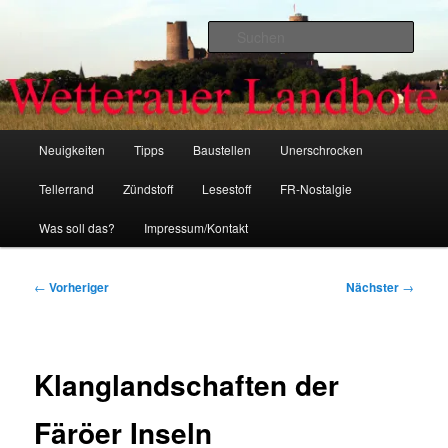
Zum
primären
Such
Inhalt
springen
Wetterauer-Landbote
Hauptmenü
Neuigkeiten
Tipps
Baustellen
Unerschrocken
Tellerrand
Zündstoff
Lesestoff
FR-Nostalgie
Was soll das?
Impressum/Kontakt
Beitragsnavigation
←
Vorheriger
Nächster
→
Klanglandschaften der
Färöer Inseln