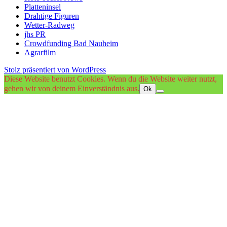
Platteninsel
Drahtige Figuren
Wetter-Radweg
jhs PR
Crowdfunding Bad Nauheim
Agrarfilm
Stolz präsentiert von WordPress
Diese Website benutzt Cookies. Wenn du die Website weiter nutzt,
gehen wir von deinem Einverständnis aus.
Ok