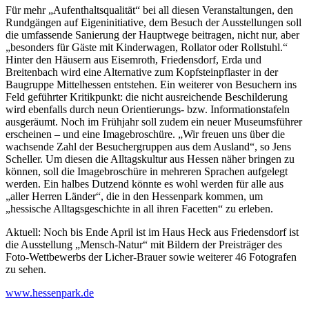
Für mehr „Aufenthaltsqualität“ bei all diesen Veranstaltungen, den
Rundgängen auf Eigeninitiative, dem Besuch der Ausstellungen soll
die umfassende Sanierung der Hauptwege beitragen, nicht nur, aber
„besonders für Gäste mit Kinderwagen, Rollator oder Rollstuhl.“
Hinter den Häusern aus Eisemroth, Friedensdorf, Erda und
Breitenbach wird eine Alternative zum Kopfsteinpflaster in der
Baugruppe Mittelhessen entstehen. Ein weiterer von Besuchern ins
Feld geführter Kritikpunkt: die nicht ausreichende Beschilderung
wird ebenfalls durch neun Orientierungs- bzw. Informationstafeln
ausgeräumt. Noch im Frühjahr soll zudem ein neuer Museumsführer
erscheinen – und eine Imagebroschüre. „Wir freuen uns über die
wachsende Zahl der Besuchergruppen aus dem Ausland“, so Jens
Scheller. Um diesen die Alltagskultur aus Hessen näher bringen zu
können, soll die Imagebroschüre in mehreren Sprachen aufgelegt
werden. Ein halbes Dutzend könnte es wohl werden für alle aus
„aller Herren Länder“, die in den Hessenpark kommen, um
„hessische Alltagsgeschichte in all ihren Facetten“ zu erleben.
Aktuell: Noch bis Ende April ist im Haus Heck aus Friedensdorf ist
die Ausstellung „Mensch-Natur“ mit Bildern der Preisträger des
Foto-Wettbewerbs der Licher-Brauer sowie weiterer 46 Fotografen
zu sehen.
www.hessenpark.de