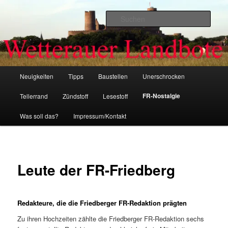
Zum
primären
Such
Inhalt
springen
Wetterauer-Landbote
Hauptmenü
Neuigkeiten
Tipps
Baustellen
Unerschrocken
FR-Nostalgie
Tellerrand
Zündstoff
Lesestoff
Was soll das?
Impressum/Kontakt
Leute der FR-Friedberg
Redakteure, die die Friedberger FR-Redaktion prägten
Zu ihren Hochzeiten zählte die Friedberger FR-Redaktion sechs