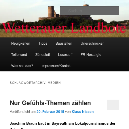
Zum
Zum
primären
sekundären
Such
Inhalt
Inhalt
springen
springen
Wetterauer-Landbote
Hauptmenü
Neuigkeiten
Tipps
Baustellen
Unerschrocken
Tellerrand
Zündstoff
Lesestoff
FR-Nostalgie
Was soll das?
Impressum/Kontakt
SCHLAGWORTARCHIV:
MEDIEN
Nur Gefühls-Themen zählen
Veröffentlicht am
20. Februar 2015
von
Klaus Nissen
Joachim Braun baut in Bayreuth am Lokaljournalismus der