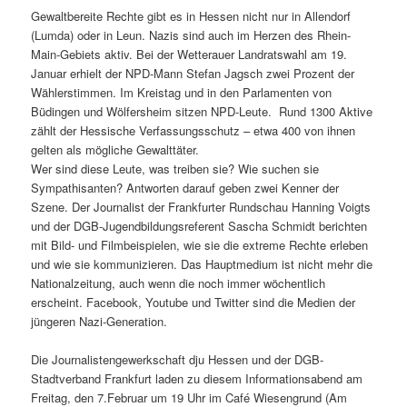
Gewaltbereite Rechte gibt es in Hessen nicht nur in Allendorf
(Lumda) oder in Leun. Nazis sind auch im Herzen des Rhein-
Main-Gebiets aktiv. Bei der Wetterauer Landratswahl am 19.
Januar erhielt der NPD-Mann Stefan Jagsch zwei Prozent der
Wählerstimmen. Im Kreistag und in den Parlamenten von
Büdingen und Wölfersheim sitzen NPD-Leute. Rund 1300 Aktive
zählt der Hessische Verfassungsschutz – etwa 400 von ihnen
gelten als mögliche Gewalttäter.
Wer sind diese Leute, was treiben sie? Wie suchen sie
Sympathisanten? Antworten darauf geben zwei Kenner der
Szene. Der Journalist der Frankfurter Rundschau Hanning Voigts
und der DGB-Jugendbildungsreferent Sascha Schmidt berichten
mit Bild- und Filmbeispielen, wie sie die extreme Rechte erleben
und wie sie kommunizieren. Das Hauptmedium ist nicht mehr die
Nationalzeitung, auch wenn die noch immer wöchentlich
erscheint. Facebook, Youtube und Twitter sind die Medien der
jüngeren Nazi-Generation.
Die Journalistengewerkschaft dju Hessen und der DGB-
Stadtverband Frankfurt laden zu diesem Informationsabend am
Freitag, den 7.Februar um 19 Uhr im Café Wiesengrund (Am