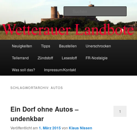
Zum
Zum
primären
sekundären
Such
Inhalt
Inhalt
springen
springen
Wetterauer-Landbote
Hauptmenü
Neuigkeiten
Tipps
Baustellen
Unerschrocken
Tellerrand
Zündstoff
Lesestoff
FR-Nostalgie
Was soll das?
Impressum/Kontakt
SCHLAGWORTARCHIV:
AUTOS
Ein Dorf ohne Autos –
1
undenkbar
Veröffentlicht am
1. März 2015
von
Klaus Nissen