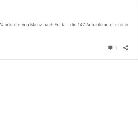
d Wanderern Von Mainz nach Fulda – die 147 Autokilometer sind in
Kommenta
1