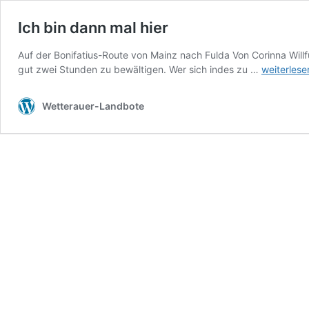
Ich bin dann mal hier
Auf der Bonifatius-Route von Mainz nach Fulda Von Corinna Willf
Ich
gut zwei Stunden zu bewältigen. Wer sich indes zu …
weiterlese
bin
dann
Wetterauer-Landbote
mal
hier